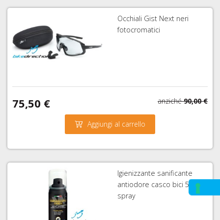
Occhiali Gist Next neri
fotocromatici
75,50 €
anziché
90,00 €
Aggiungi al carrello
Igienizzante sanificante
antiodore casco bici 50 ml.
spray