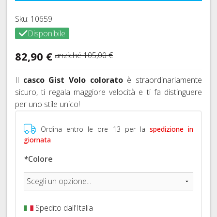
FRENI
26"
HOPE
IDRAULICI
CAVI
Sku: 10659
COPERTONI
FRENI
E
Disponibile
E
BRAKING
GUAINE
CAMERE
CAMBIO
82,90 €
anziché
105,00 €
D'ARIA
DERAGLIATORE
27,5"
E
Il
casco Gist Volo
colorato
è straordinariamente
ACCESSORI
COPERTONI
sicuro, ti regala maggiore velocità e ti fa distinguere
E
per uno stile unico!
CAMERE
D'ARIA
29ER
Ordina entro le ore 13 per la
spedizione in
giornata
SIGILLANTI
TRASFORMAZIONE
*
Colore
TUBELESS,
VALVOLE
E
ACCESSORI
Spedito dall'Italia
SGANCI