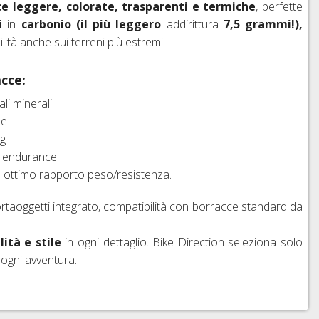
ce leggere, colorate, trasparenti e termiche
, perfette
i
in
carbonio (il più leggero
addirittura
7,5 grammi!),
lità anche sui terreni più estremi.
cce:
li minerali
le
ng
 ed endurance
on ottimo rapporto peso/resistenza.
rtaoggetti integrato, compatibilità con borracce standard da
ità e stile
in ogni dettaglio. Bike Direction seleziona solo
 ogni avventura.