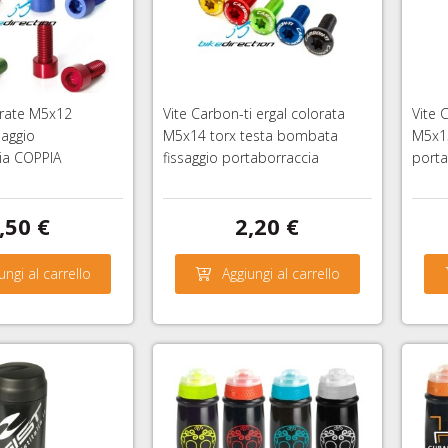
lorate M5x12
Vite Carbon-ti ergal colorata
Vite 
saggio
M5x14 torx testa bombata
M5x15
ia COPPIA
fissaggio portaborraccia
porta
,50 €
2,20 €
ungi al carrello
Aggiungi al carrello