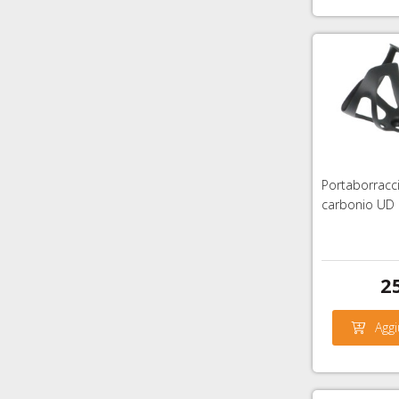
Portaborracci
carbonio UD
2
Aggi