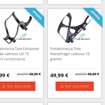
borraccia Tune Estrazione
Portaborraccia Tune
ale carbonio UD 19
Wassertrager carbonio 19
i con borraccia
grammi
99 €
49,99 €
anziché
60,00 €
anziché
60,00 €
Non disponibile
Non disponibile