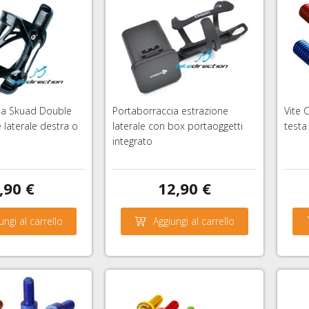
ia Skuad Double
Portaborraccia estrazione
Vite 
 laterale destra o
laterale con box portaoggetti
testa
integrato
,90 €
12,90 €
ungi al carrello
Aggiungi al carrello