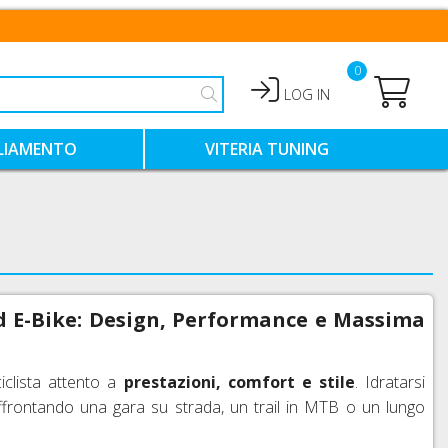
0
LOG IN
LIAMENTO
VITERIA TUNING
HIALI
VITI TITANIO
VITI ERGAL COLORATE
NTIMO TECNICO
VITI ACCIAIO COLORATE
d E-Bike: Design, Performance e Massima
clista attento a
prestazioni, comfort e stile
. Idratarsi
 affrontando una gara su strada, un trail in MTB o un lungo