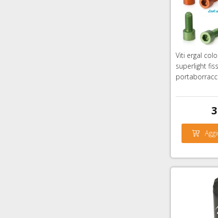
Viti ergal co
superlight fis
portaborracc
3
Aggi