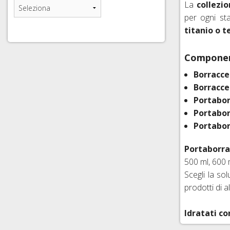
La
collezio
per ogni st
CAVI E GUAINE CAMB
COPERTONI E CAMERE
CAVI, GUAINE E ACC
titanio o t
COPERTONI E CAMERE 
TUBI E ACCESSORI FR
Component
COPERTONI E CAMERE
Borracce
SIGILLANTI TRASFOR
Borracce
Portabor
SGANCI RAPIDI E PE
Portabor
Portabor
Portaborra
500 ml, 600 m
Scegli la sol
prodotti di a
Idratati c