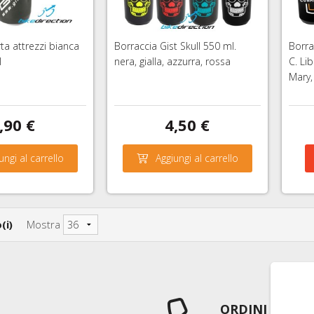
ta attrezzi bianca
Borraccia Gist Skull 550 ml.
Borra
l
nera, gialla, azzurra, rossa
C. Li
Mary,
,90 €
4,50 €
ungi al carrello
Aggiungi al carrello
(i)
Mostra
ORDINI TELEF