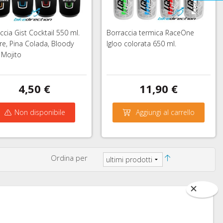
ccia Gist Cocktail 550 ml.
Borraccia termica RaceOne
bre, Pina Colada, Bloody
Igloo colorata 650 ml.
 Mojito
4,50 €
11,90 €
Non disponibile
Aggiungi al carrello
Ordina per
ONICI
CONTATTACI AL