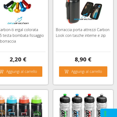
Carbon-ti ergal colorata
Borraccia porta attrezzi Carbon
 testa bombata fissaggio
Look con tasche interne e zip
borraccia
2,20 €
8,90 €
Aggiungi al carrello
Aggiungi al carrello