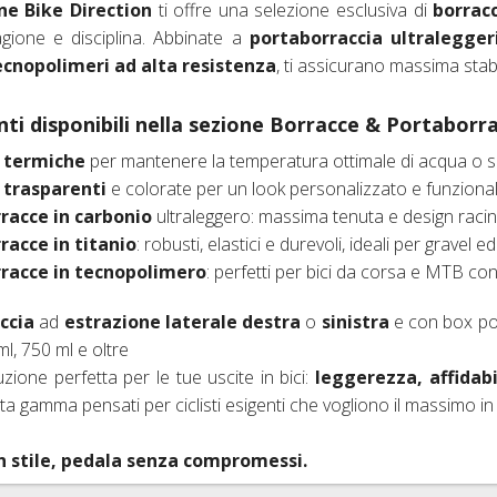
ne Bike Direction
ti offre una selezione esclusiva di
borrac
agione e disciplina. Abbinate a
portaborraccia ultralegger
IO DERAGLIATORE E ACCESSORI
 D'ARIA 26"
ESSORI FRENI CORSA E MTB
FRENI SRAM AVID
ecnopolimeri ad alta resistenza
, ti assicurano massima stabi
D'ARIA 27,5"
ENI IDRAULICI
FRENI FORMULA
i disponibili nella sezione Borracce & Portaborra
 D'ARIA 29ER
FRENI HAYES
 termiche
per mantenere la temperatura ottimale di acqua o sa
MAZIONE TUBELESS, VALVOLE E ACCESSORI
FRENI MAGURA
 trasparenti
e colorate per un look personalizzato e funziona
racce in carbonio
ultraleggero: massima tenuta e design raci
RNI PASSANTI
FRENI HOPE
racce in titanio
: robusti, elastici e durevoli, ideali per gravel
racce in tecnopolimero
: perfetti per bici da corsa e MTB c
FRENI BRAKING
ccia
ad
estrazione laterale destra
o
sinistra
e con box po
l, 750 ml e oltre
uzione perfetta per le tue uscite in bici:
leggerezza, affidabil
lta gamma pensati per ciclisti esigenti che vogliono il massimo in
on stile, pedala senza compromessi.