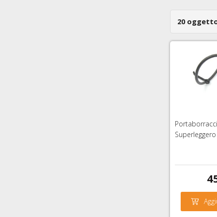
20 oggetto
Portaborracc
Superleggero
4
Aggi