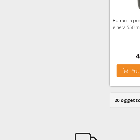
Borraccia por
e nera 550 m
4
Aggi
20 oggetto