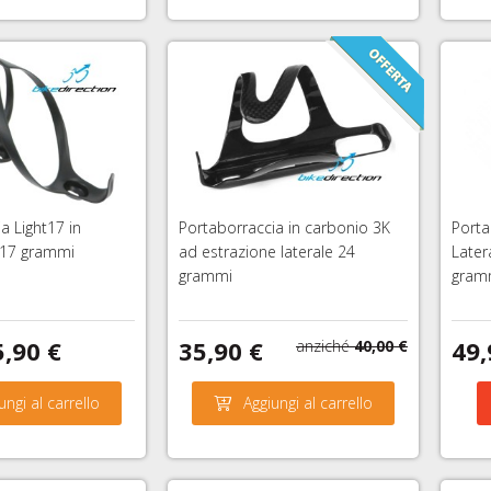
a Light17 in
Portaborraccia in carbonio 3K
Porta
 17 grammi
ad estrazione laterale 24
Later
grammi
gramm
5,90 €
35,90 €
49,
anziché
40,00 €
ungi al carrello
Aggiungi al carrello