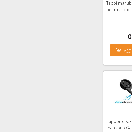
Tappi manubr
per manopol
0
Aggi
Supporto staf
manubrio Gar