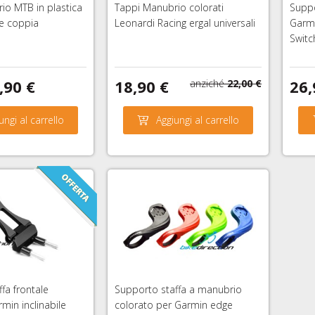
io MTB in plastica
Tappi Manubrio colorati
Suppo
e coppia
Leonardi Racing ergal universali
Garmi
Swit
,90 €
18,90 €
26,
anziché
22,00 €
ungi al carrello
Aggiungi al carrello
fa frontale
Supporto staffa a manubrio
min inclinabile
colorato per Garmin edge