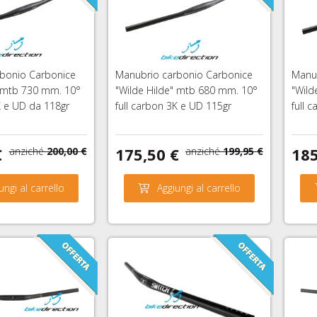
bonio Carbonice
Manubrio carbonio Carbonice
Manub
" mtb 730 mm. 10°
"Wilde Hilde" mtb 680 mm. 10°
"Wild
K e UD da 118gr
full carbon 3K e UD 115gr
full 
€
175,50 €
185
anziché
200,00 €
anziché
199,95 €
ungi al carrello
Aggiungi al carrello