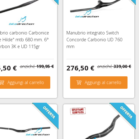
rio carbonio Carbonice
Manubrio integrato Switch
e Hilde" mtb 680 mm. 6°
Concorde Carbonio UD 760
carbon 3K e UD 115gr
mm
,50 €
276,50 €
anziché
199,95 €
anziché
339,00 €
Aggiungi al carrello
Aggiungi al carrello