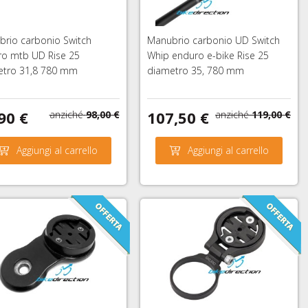
rio carbonio Switch
Manubrio carbonio UD Switch
ro mtb UD Rise 25
Whip enduro e-bike Rise 25
etro 31,8 780 mm
diametro 35, 780 mm
90 €
107,50 €
anziché
98,00 €
anziché
119,00 €
Aggiungi al carrello
Aggiungi al carrello