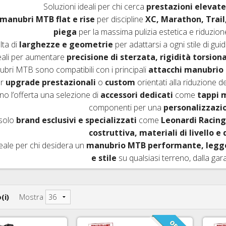
Soluzioni ideali per chi cerca
prestazioni elevate,
IO DERAGLIATORE E ACCESSORI
 D'ARIA 26"
ESSORI FRENI CORSA E MTB
FRENI SRAM AVID
manubri MTB flat e rise
per discipline
XC, Marathon, Trail
piega
per la massima pulizia estetica e riduzion
D'ARIA 27,5"
ENI IDRAULICI
FRENI FORMULA
lta di
larghezze e geometrie
per adattarsi a ogni stile di gui
eali per aumentare
precisione di sterzata, rigidità torsion
 D'ARIA 29ER
FRENI HAYES
nubri MTB sono compatibili con i principali
attacchi manubrio
MAZIONE TUBELESS, VALVOLE E ACCESSORI
FRENI MAGURA
er
upgrade prestazionali
o
custom
orientati alla riduzione d
o l’offerta una selezione di
accessori dedicati
come
tappi 
RNI PASSANTI
FRENI HOPE
componenti per una
personalizzazi
 solo
brand esclusivi e specializzati
come
Leonardi Racing
FRENI BRAKING
costruttiva, materiali di livello e
deale per chi desidera un
manubrio MTB performante, legger
e stile
su qualsiasi terreno, dalla gara 
(i)
Mostra