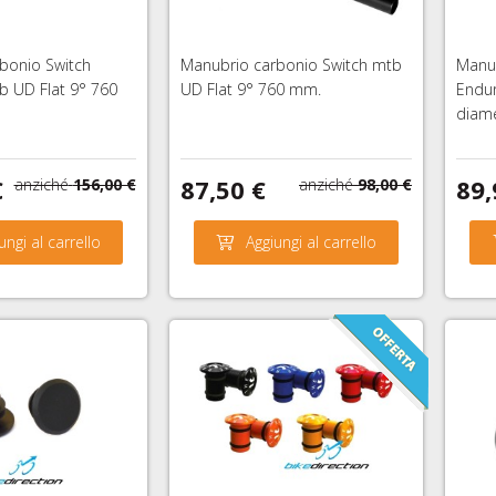
bonio Switch
Manubrio carbonio Switch mtb
Manub
b UD Flat 9° 760
UD Flat 9° 760 mm.
Endu
diam
€
87,50 €
89,
anziché
156,00 €
anziché
98,00 €
ungi al carrello
Aggiungi al carrello