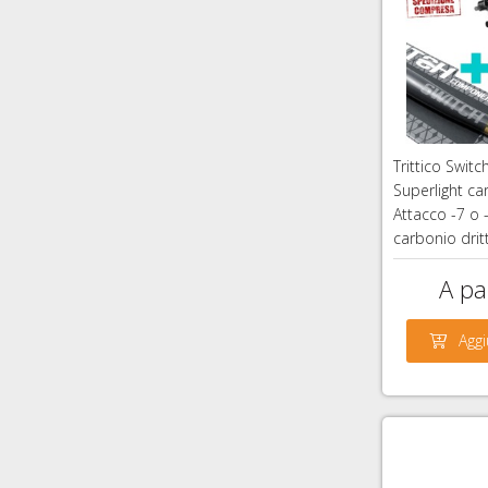
Trittico Swit
Superlight ca
Attacco -7 o -
carbonio drit
OFFERTA!
A par
27
Aggi