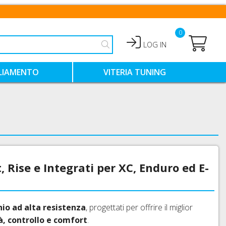
0
LOG IN
LIAMENTO
VITERIA TUNING
HIALI
VITI TITANIO
VITI ERGAL COLORATE
NTIMO TECNICO
VITI ACCIAIO COLORATE
 Rise e Integrati per XC, Enduro ed E-
io ad alta resistenza
, progettati per offrire il miglior
à, controllo e comfort
.