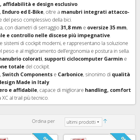
 affidabilità e design esclusivo
.
, Enduro ed E-Bike
, oltre a
manubri integrati attacco-
e del peso complessivo della bici.
da, con diametri di serraggio
31,8 mm
e
oversize 35 mm
,
ale e controllo nelle discese più impegnative
.
e sistemi di cockpit moderni, e rappresentano la soluzione
el peso e al miglioramento dell’ergonomia e postura in sella.
manubrio colorati
,
supporti ciclocomputer Garmin
e
one totale
del cockpit.
,
Switch Components
e
Carbonice
, sinonimo di
qualità
 design Made in Italy
.
o e affidabile
, capace di migliorare
handling, comfort
XC al trail più tecnico.
Ordina per