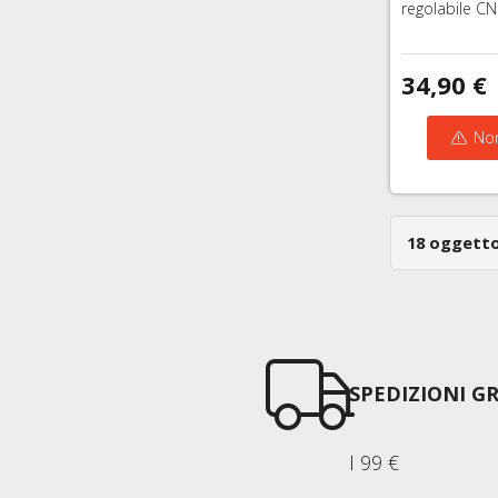
regolabile CN
34,90 €
Non
18 oggetto
SPEDIZIONI GR
I 99 €