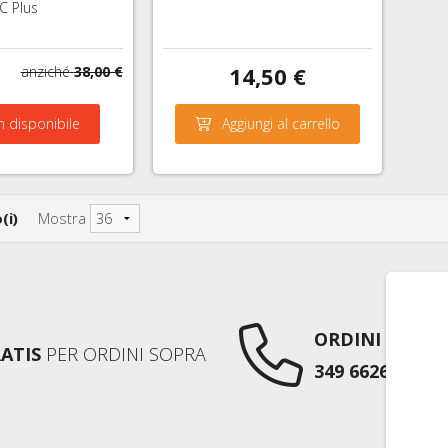
C Plus
14,50 €
anziché
38,00 €
 disponibile
Aggiungi al carrello
(i)
Mostra
ORDINI TELEF
ATIS
PER ORDINI SOPRA
349 6626752
AN