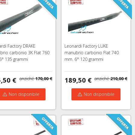
rdi Factory DRAKE
Leonardi Factory LUKE
rio carbonio 3K Flat 760
manubrio carbonio Flat 740
6° 135 grammi
mm. 6° 120 grammi
,50 €
189,50 €
anziché
170,00 €
anziché
210,00 €
Non disponibile
Non disponibile