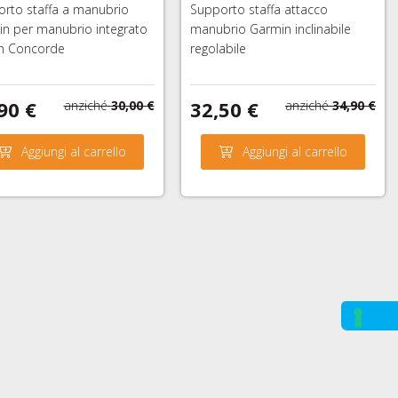
rto staffa a manubrio
Supporto staffa attacco
n per manubrio integrato
manubrio Garmin inclinabile
ch Concorde
regolabile
90 €
32,50 €
anziché
30,00 €
anziché
34,90 €
Aggiungi al carrello
Aggiungi al carrello