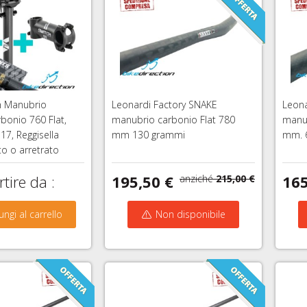
ch Manubrio
Leonardi Factory SNAKE
Leona
rbonio 760 Flat,
manubrio carbonio Flat 780
manub
17, Reggisella
mm 130 grammi
mm. 
to o arretrato
tire da :
195,50 €
165
anziché
215,00 €
9,50 €
ungi al carrello
Non disponibile