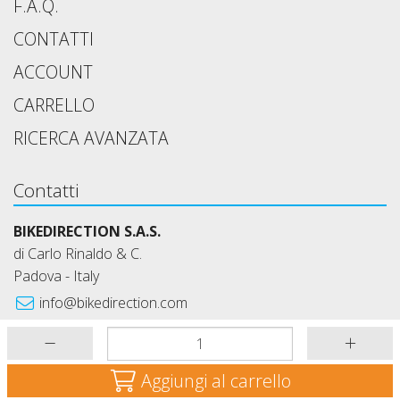
F.A.Q.
CONTATTI
ACCOUNT
CARRELLO
RICERCA AVANZATA
Contatti
BIKEDIRECTION S.A.S.
di Carlo Rinaldo & C.
Padova - Italy
info@bikedirection.com
+39 349 6626752
lun.-ven. 9:00-12:30 e 14:00-18:00
Aggiungi al carrello
BIKE DIRECTION © 2026 - IL TUO NEGOZIO DI COMPONENTI E
ACCESSORI PER MTB - P. IVA 04841340286