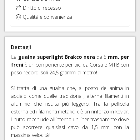
RAPIDI
Diritto di recesso
E
Qualità e convenienza
PERNI
PASSANTI
Dettagli
La
guaina superlight Brakco nera
da 5
mm. per
freni
è un componente per bici da Corsa e MTB con
peso record, soli 24,5 grammi al metro!
Si tratta di una guaina che, al posto dell'anima in
acciaio come quelle tradizionali, alterna filamenti in
alluminio che risulta più leggero. Tra la pellicola
esterna ed i filamenti metallici c'è un rinforzo in kevlar.
Il tutto racchiude all'interno un liner trasparente dove
può scorrere qualsiasi cavo da 1,5 mm. con la
massima velocità!