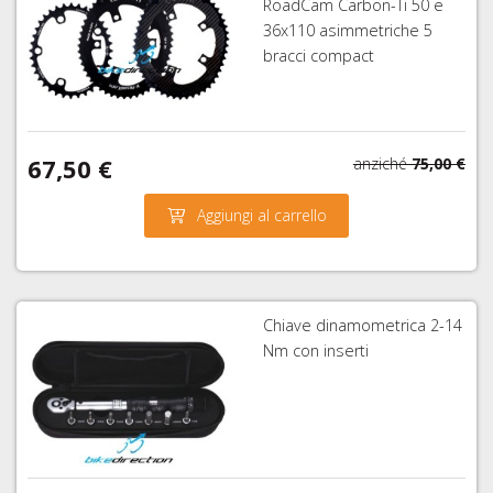
RoadCam Carbon-Ti 50 e
36x110 asimmetriche 5
bracci compact
67,50 €
anziché
75,00 €
Aggiungi al carrello
Chiave dinamometrica 2-14
Nm con inserti