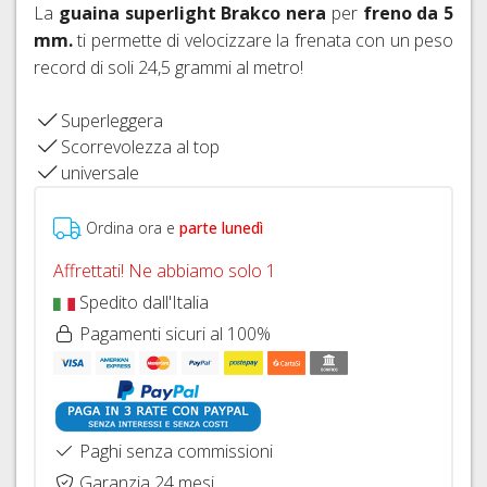
FISSAGGIO
FRENI
La
guaina superlight Brakco nera
per
freno da 5
26"
HOPE
IDRAULICI
mm.
ti permette di velocizzare la frenata con un peso
CAVI
COPERTONI
FRENI
record di soli 24,5 grammi al metro!
E
E
BRAKING
GUAINE
CAMERE
CAMBIO
Superleggera
D'ARIA
DERAGLIATORE
Scorrevolezza al top
27,5"
E
universale
ACCESSORI
COPERTONI
E
Ordina ora e
parte lunedì
CAMERE
D'ARIA
Affrettati! Ne abbiamo solo 1
29ER
Spedito dall'Italia
SIGILLANTI
Pagamenti sicuri al 100%
TRASFORMAZIONE
TUBELESS,
VALVOLE
E
ACCESSORI
Paghi senza commissioni
Garanzia 24 mesi
SGANCI