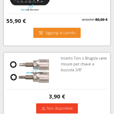
55,90 €
anziché
80,00 €
Aggiungi al carrello
Inserto Torx o Brugola varie
misure per chiave a
bussola 3/8"
3,90 €
Non disponibile