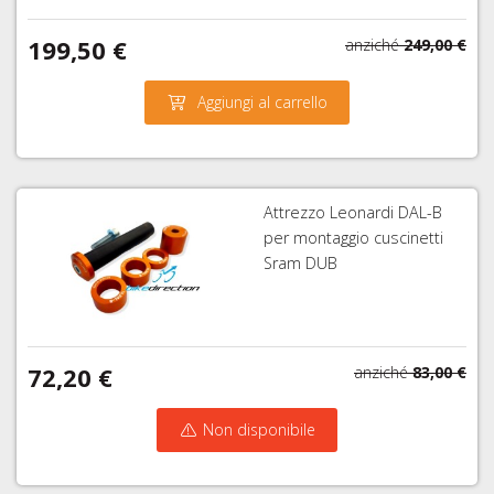
199,50 €
anziché
249,00 €
Aggiungi al carrello
Attrezzo Leonardi DAL-B
per montaggio cuscinetti
Sram DUB
72,20 €
anziché
83,00 €
Non disponibile