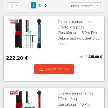
RAPIDI
1
2
E
PERNI
PASSANTI
Chiave dinamometrica
Effetto Mariposa
Giustaforza 1-15 Pro Evo
Deluxe testa cricchetto con
inserti
222,20 €
anziché
285,00 €
Non disponibile
Chiave dinamometrica
Effetto Mariposa
Giustaforza 1-15 Pro