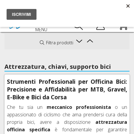
AGOSTO OPERATIVI AL 100%
0
MENU
COMPONENTI
Indietro
Filtra prodotti
OFFICINA E
TRASMISSIONE
Indietro
Indietro
MANUTENZIONE
STERZO
PULIZIA
CAMBI
Indietro
Indietro
Attrezzatura, chiavi, supporto bici
ACCESSORI
E
POSTERIORI,
Indietro
SELLA
ATTACCHI
PULIZIA
Indietro
LUBRIFICANTI
PULEGGE,
ABBIGLIAMENTO
RULLI
MANUBRIO
BICI
Indietro
FORCELLINI
Strumenti Professionali per Officina Bici:
RUOTE
SELLE
Indietro
ATTREZZATURA,
SMART
VITERIA
CASCHI
SERIE
LUBRIFICANTI
Indietro
Precisione e Affidabilità per MTB, Gravel,
CHIAVI,
E
DERAGLIATORI
FRENI
REGGISELLA
MOZZI
Indietro
TUNING
E
STERZO,
E-Bike e Bici da Corsa
SUPPORTO
INTERATTIVI,
ANTERIORI
VITI
MTB,
OCCHIALI
TAPPI,
PEDALI
COLLARINI
SET
BICI
CICLOCOMPUTER
E
TITANIO
CORSA,
Che tu sia un
meccanico professionista
o un
SPESSORI,
REGGISELLA
FRENI
GUIDACATENA
GUANTI
CUSCINETTI
RIPARAZIONE
PORTABICI,
EXPANDER
appassionato di ciclismo che ama prendersi cura della
VITI
A
FORATURE
LUCI,
CASSETTE
propria bici, avere a disposizione
attrezzatura
CALZINI
ERGAL
RUOTE
DISCO
MANUBRI
CATARIFRANGENTI
PIGNONI,
E
COLORATE
COMPLETE
officina specifica
è fondamentale per garantire
POMPE,
DISCHI
PIGNONI