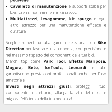
pedivelle
FISSAGGIO
FRENI
26"
HOPE
Cavalletti di manutenzione
e supporti stabili per
IDRAULICI
CAVI
lavorare comodamente e in sicurezza
COPERTONI
FRENI
E
Multiattrezzi, levagomme, kit spurgo
e ogni
E
BRAKING
GUAINE
CAMERE
altro attrezzo per una manutenzione efficace e
CAMBIO
D'ARIA
duratura
DERAGLIATORE
27,5"
E
Scegli strumenti di alta gamma selezionati da
Bike
ACCESSORI
COPERTONI
Direction
per lavorare in autonomia, con precisione e
E
nel massimo rispetto dei componenti della tua bici.
CAMERE
D'ARIA
Marchi top come
Park Tool, Effetto Mariposa,
29ER
Magura, Beto, IceToolz, Leonardi
e altri
garantiscono prestazioni professionali anche per l’uso
SIGILLANTI
amatoriale.
TRASFORMAZIONE
Investi negli attrezzi giusti
, proteggi i tuoi
TUBELESS,
VALVOLE
componenti in carbonio, allunga la vita della bici e
E
migliora l’efficienza della tua pedalata!
ACCESSORI
SGANCI