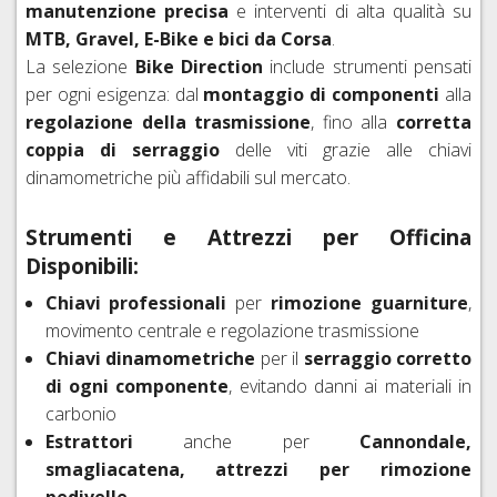
INTIMO
MANOPOLE
MTB
manutenzione precisa
e interventi di alta qualità su
CARTUCCE
BORRACCE
VITI
FRENO
TRASFORMAZIONE
TECNICO
E
27,5
CO2
E
MTB, Gravel, E-Bike e bici da Corsa
.
ACCIAIO
E
NASTRI
E
E
PORTABORRACCE
CATENE
La selezione
Bike Direction
include strumenti pensati
DOPOGARA
COLORATE
ADATTATORI
MANUBRIO
29ER
ACCESSORI
E
per ogni esigenza: dal
montaggio di componenti
alla
PROTEZIONI
PASTIGLIE
FALSEMAGLIE
Indietro
RUOTE
regolazione della trasmissione
, fino alla
corretta
TELAIO,
FRENI
CORSA,
coppia di serraggio
delle viti grazie alle chiavi
BATTICATENA
FRENI
COMANDI
A
GRAVEL,
SHIMANO
CAMBIO
dinamometriche più affidabili sul mercato.
DISCO
BORSE,
CICLOCROSS
E
BORSELLI,
FRENI
CAVI,
DERAGLIATORE
COPERTONI,
Strumenti e Attrezzi per Officina
TELI,
SRAM
GUAINE
TUBOLARI
Disponibili:
CUSTODIE
AVID
GUARNITURE,
E
E
MOVIMENTI
ACCESSORI
Chiavi professionali
per
rimozione guarniture
,
FRENI
CAMERE
CENTRALI
FRENI
FORMULA
CORSA,
movimento centrale e regolazione trasmissione
E
CORSA
GRAVEL,
Chiavi dinamometriche
per il
serraggio corretto
ACCESSORI
FRENI
E
CICLOCROSS
di ogni componente
, evitando danni ai materiali in
HAYES
MTB
CORONE,
carbonio
COPERTONI
SPIDER,
FRENI
TUBI
Estrattori
anche per
Cannondale,
E
BUSSOLE
MAGURA
E
CAMERE
smagliacatena, attrezzi per rimozione
DI
ACCESSORI
D'ARIA
FRENI