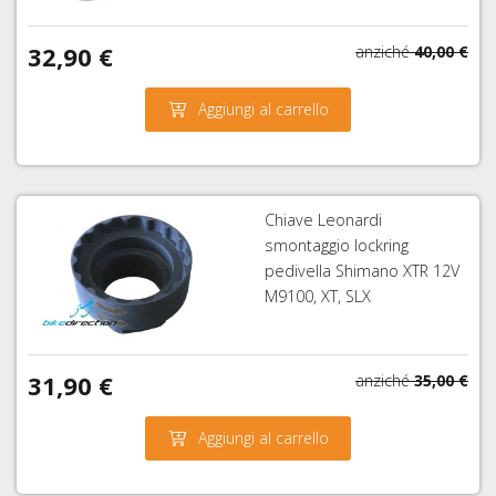
32,90 €
anziché
40,00 €
Aggiungi al carrello
Chiave Leonardi
smontaggio lockring
pedivella Shimano XTR 12V
M9100, XT, SLX
31,90 €
anziché
35,00 €
Aggiungi al carrello