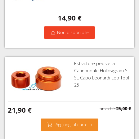
14,90 €
Non disponibile
Estrattore pedivella
Cannondale Hollowgram SI
SL Capo Leonardi Leo Tool
25
21,90 €
anziché
25,00 €
Aggiungi al carrello