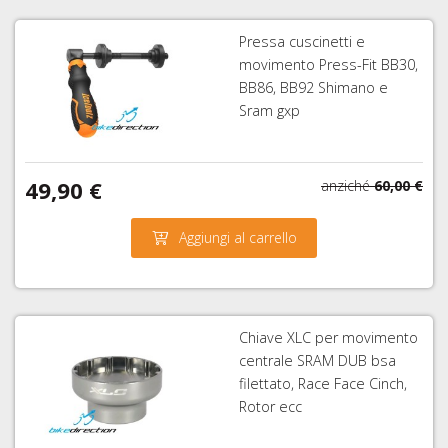
Pressa cuscinetti e
movimento Press-Fit BB30,
BB86, BB92 Shimano e
Sram gxp
49,90 €
anziché
60,00 €
Aggiungi al carrello
Chiave XLC per movimento
centrale SRAM DUB bsa
filettato, Race Face Cinch,
Rotor ecc