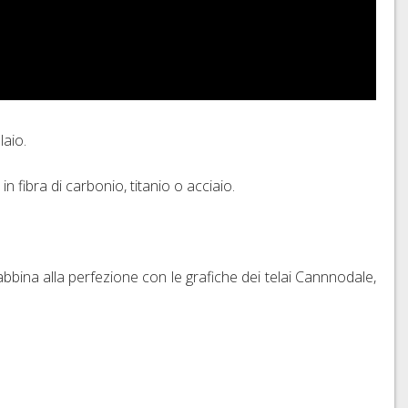
elaio.
in fibra di carbonio, titanio o acciaio.
abbina alla perfezione con le grafiche dei telai Cannnodale,