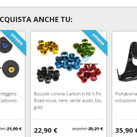
CQUISTA ANCHE TU:
rleggero
Bussole corona Carbon-ti Kit X-Fix
Portaborra
Carbonio
Road rosse, nere, verde acido, blu,
estrazione
gold
22,90 €
35,90 
ché
21,00 €
anziché
25,21 €