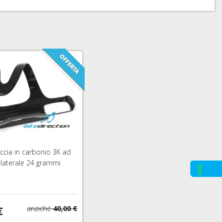
ccia in carbonio 3K ad
 laterale 24 grammi
€
anziché
40,00 €