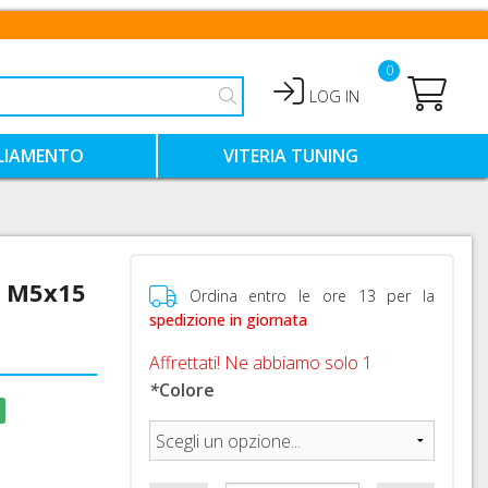
0
LOG IN
LIAMENTO
VITERIA TUNING
HIALI
VITI TITANIO
VITI ERGAL COLORATE
a M5x15
NTIMO TECNICO
VITI ACCIAIO COLORATE
Ordina entro le ore 13 per la
spedizione in giornata
Affrettati! Ne abbiamo solo 1
*
Colore