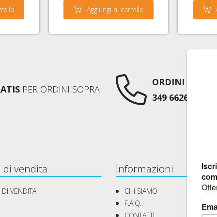
rrello
Aggiungi al carrello
ORDINI TELEF
ATIS
PER ORDINI SOPRA
349 6626752
AN
 di vendita
Informazioni
 DI VENDITA
CHI SIAMO
F.A.Q.
CONTATTI