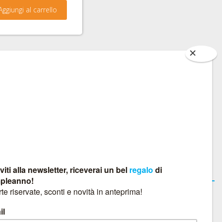
Aggiungi al carrello
ONICI
CONTATTACI AL
CHE VIA WHATSAPP
Contatti
BIKEDIRECTION S.A.S.
di Carlo Rinaldo & C.
Padova - Italy