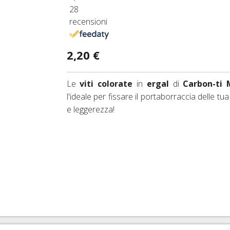
28
IO DERAGLIATORE E ACCESSORI
 D'ARIA 26"
ESSORI FRENI CORSA E MTB
FRENI SRAM AVID
recensioni
D'ARIA 27,5"
ENI IDRAULICI
FRENI FORMULA
2,20 €
 D'ARIA 29ER
FRENI HAYES
MAZIONE TUBELESS, VALVOLE E ACCESSORI
FRENI MAGURA
Le
viti colorate
in
ergal
di
Carbon-ti
l'ideale per fissare il portaborraccia delle tua 
RNI PASSANTI
FRENI HOPE
e leggerezza!
FRENI BRAKING