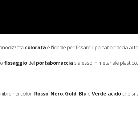
 anodizzata
colorata
è l'ideale per fissare il portaborraccia al t
ro
fissaggio
del
portaborraccia
sia esso in metariale plastico, 
ibile nei colori
Rosso
,
Nero
,
Gold
,
Blu
e
Verde acido
che si 