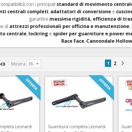
ompatibilità con i principali
standard di movimento central
IO DERAGLIATORE E ACCESSORI
 D'ARIA 26"
ESSORI FRENI CORSA E MTB
ti centrali completi
,
adattatori di conversione
e
cuscin
FRENI SRAM AVID
garantire
massima rigidità, efficienza di tr
D'ARIA 27,5"
ENI IDRAULICI
FRENI FORMULA
ne di
attrezzi professionali per officina e manutenzione
,
o centrale
,
lockring
e
spider per guarniture e power m
 D'ARIA 29ER
FRENI HAYES
Race Face
,
Cannondale Hollo
MAZIONE TUBELESS, VALVOLE E ACCESSORI
FRENI MAGURA
RNI PASSANTI
FRENI HOPE
1
2
(i)
Mostra
FRENI BRAKING
ompleta Leonardi
Guarnitura completa Leonardi
Guarn