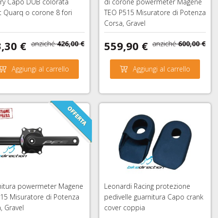
ry Capo DUB colorata
di corone powermeter Magene
 Quarq o corone 8 fori
TEO P515 Misuratore di Potenza
Corsa, Gravel
,30 €
559,90 €
anziché
426,00 €
anziché
600,00 €
Aggiungi al carrello
Aggiungi al carrello
nitura powermeter Magene
Leonardi Racing protezione
15 Misuratore di Potenza
pedivelle guarnitura Capo crank
, Gravel
cover coppia