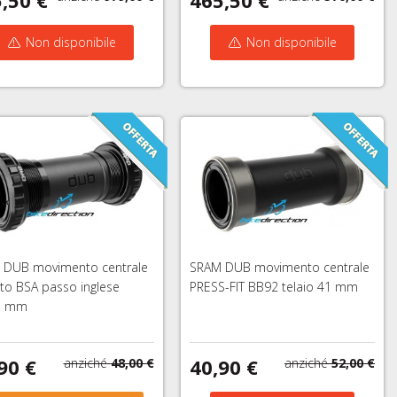
Non disponibile
Non disponibile
 DUB movimento centrale
SRAM DUB movimento centrale
tato BSA passo inglese
PRESS-FIT BB92 telaio 41 mm
3 mm
90 €
40,90 €
anziché
48,00 €
anziché
52,00 €