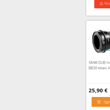
Non
SRAM DUB mo
BB30 telaio
25,90 €
Aggi