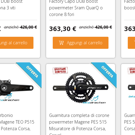
o DUB boost
Factory Capo DUB boost
Facto
na 3 viti
powermeter Sram QuarQ o
boost
corone 8 fori
€
363,30 €
363
anziché
426,00 €
anziché
426,00 €
ungi al carrello
Aggiungi al carrello
arbonio
Guarnitura completa di corone
Guar
Magene TEO P515
powermeter Magene PES 515
PES 5
i Potenza Corsa,
Misuratore di Potenza Corsa,
Corsa