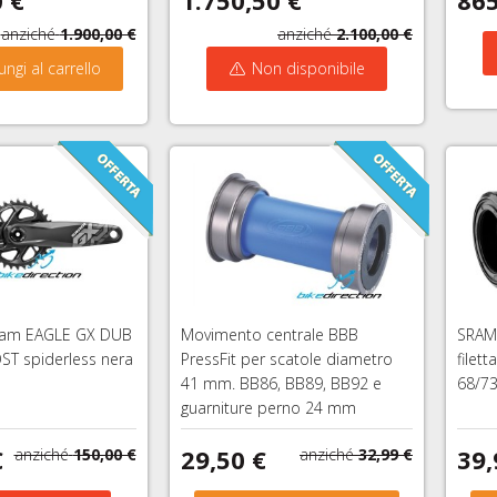
anziché
1.900,00 €
anziché
2.100,00 €
ungi al carrello
Non disponibile
Sram EAGLE GX DUB
Movimento centrale BBB
SRAM
T spiderless nera
PressFit per scatole diametro
filet
41 mm. BB86, BB89, BB92 e
68/7
guarniture perno 24 mm
€
29,50 €
39,
anziché
150,00 €
anziché
32,99 €