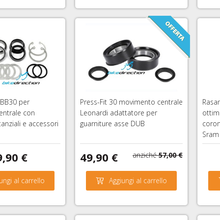
 BB30 per
Press-Fit 30 movimento centrale
Rasam
ntrale con
Leonardi adattatore per
ottim
tanziali e accessori
guarniture asse DUB
coron
Sram 
9,90 €
49,90 €
anziché
57,00 €
ungi al carrello
Aggiungi al carrello