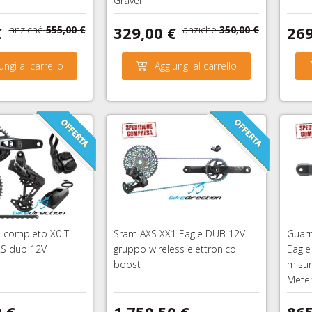
Gravel
€
329,00 €
269
anziché
555,00 €
anziché
350,00 €
ungi al carrello
Aggiungi al carrello
 completo X0 T-
Sram AXS XX1 Eagle DUB 12V
Guar
XS dub 12V
gruppo wireless elettronico
Eagle
boost
misu
Mete
0 €
1.750,50 €
865