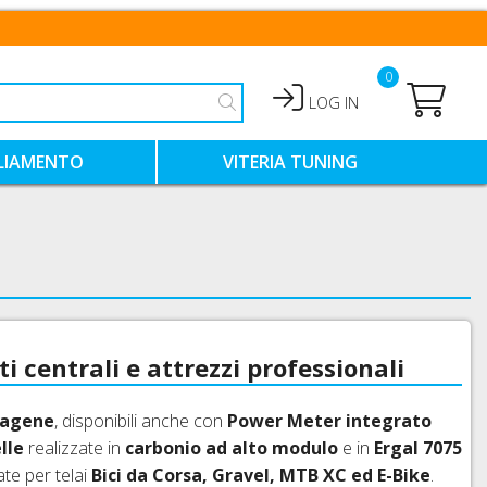
0
LOG IN
LIAMENTO
VITERIA TUNING
HIALI
VITI TITANIO
VITI ERGAL COLORATE
NTIMO TECNICO
VITI ACCIAIO COLORATE
 centrali e attrezzi professionali
Magene
, disponibili anche con
Power Meter integrato
lle
realizzate in
carbonio ad alto modulo
e in
Ergal 7075
ate per telai
Bici da Corsa, Gravel, MTB XC ed E-Bike
.