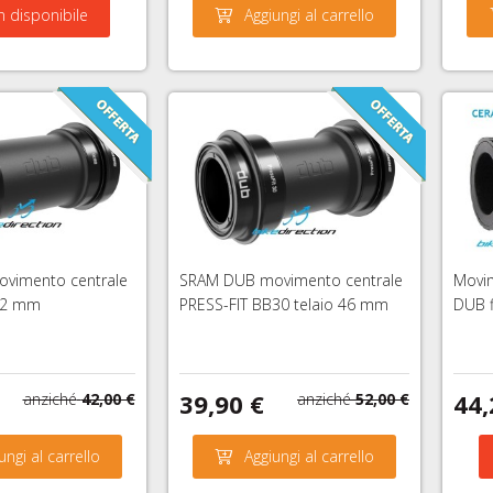
 disponibile
Aggiungi al carrello
vimento centrale
SRAM DUB movimento centrale
Movim
 42 mm
PRESS-FIT BB30 telaio 46 mm
DUB f
39,90 €
44,
anziché
42,00 €
anziché
52,00 €
ungi al carrello
Aggiungi al carrello