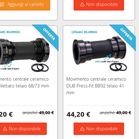
Aggiungi al carrello
Non disponibile
ento centrale ceramico
Movimento centrale ceramico
ilettato telaio 68/73 mm
DUB Press-Fit BB92 telaio 41
mm
20 €
44,20 €
anziché
49,00 €
anziché
49,00 €
Non disponibile
Non disponibile