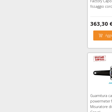
Factory Cap
fissaggio coro
363,30 
Aggi
Guarnitura c
powermeter 
Misuratore d