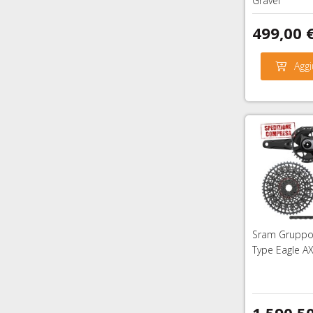
Gravel
499,00 
Aggi
Sram Gruppo
Type Eagle A
1.590,5