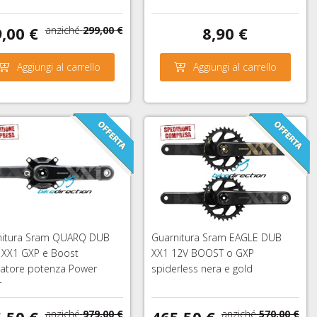
,00 €
8,90 €
anziché
299,00 €
Aggiungi al carrello
Aggiungi al carrello
nitura Sram QUARQ DUB
Guarnitura Sram EAGLE DUB
 XX1 GXP e Boost
XX1 12V BOOST o GXP
ratore potenza Power
spiderless nera e gold
r
,50 €
465,50 €
anziché
979,00 €
anziché
570,00 €