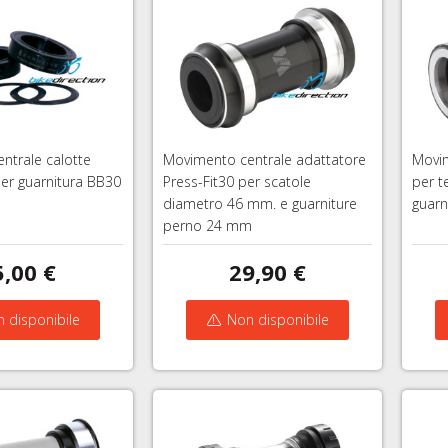
ntrale calotte
Movimento centrale adattatore
Movim
per guarnitura BB30
Press-Fit30 per scatole
per t
diametro 46 mm. e guarniture
guarn
perno 24 mm
5,00 €
29,90 €
 disponibile
Non disponibile