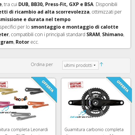
e
, tra cui
DUB, BB30, Press-Fit, GXP e BSA
. Disponibili
etti di ricambio ad alta scorrevolezza
, ottimizzati per
asmissione e durata nel tempo
.
 specifici per lo
smontaggio e montaggio di calotte
eter
, compatibili con i principali standard
SRAM
,
Shimano
,
wgram
,
Rotor
ecc.
Ordina per
itura completa Leonardi
Guarnitura carbonio completa