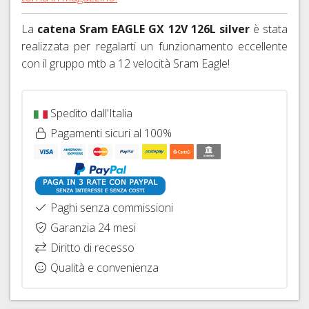
FRENI
26"
HOPE
IDRAULICI
CAVI
La
catena Sram EAGLE GX 12V 126L silver
è stata
COPERTONI
FRENI
E
realizzata per regalarti un funzionamento eccellente
E
BRAKING
GUAINE
con il gruppo mtb a 12 velocità Sram Eagle!
CAMERE
CAMBIO
D'ARIA
DERAGLIATORE
27,5"
E
Spedito dall'Italia
ACCESSORI
COPERTONI
Pagamenti sicuri al 100%
E
CAMERE
D'ARIA
29ER
SIGILLANTI
Paghi senza commissioni
TRASFORMAZIONE
Garanzia 24 mesi
TUBELESS,
Diritto di recesso
VALVOLE
E
Qualità e convenienza
ACCESSORI
SGANCI