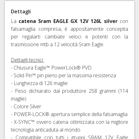
RAPIDI
Dettagli
E
PERNI
La
catena Sram EAGLE GX 12V 126L silver
con
PASSANTI
falsamaglia compresa, è appositamente concepita
per regalarti cambiate veloci e potenti con la
trasmissione mtb a 12 velocità Sram Eagle.
Dettagli tecnici:
- Chiusura Eagle™ PowerLock® PVD
- Solid Pin™ pin pieno per la massima resistenza
- Lunghezza di 126 maglie
- Peso dichiarato dal produttore 258 grammi (114
maglie)
- Colore Silver
- POWER-LOCK® apertura semplice della falsamaglia
- X-SYNC™ ovvero catena ottimizzata con la migliore
tecnologia anticaduta al mondo
- Compatibile con tutti i gruppi SRAM 12V Eagle