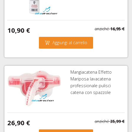
10,90 €
anziché
16,95 €
Aggiungi al carrello
Mangiacatena Effetto
Mariposa lavacatena
professionale pulisci
catena con spazzole
26,90 €
anziché
35,99 €