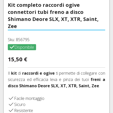
INTIMO
MANOPOLE
MTB
CARTUCCE
BORRACCE
Kit completo raccordi ogive
VITI
FRENO
TRASFORMAZIONE
TECNICO
E
27,5
CO2
E
ACCIAIO
E
connettori tubi freno a disco
NASTRI
E
E
PORTABORRACCE
CATENE
DOPOGARA
COLORATE
ADATTATORI
MANUBRIO
29ER
Shimano Deore SLX, XT, XTR, Saint,
ACCESSORI
E
PROTEZIONI
PASTIGLIE
Zee
FALSEMAGLIE
Indietro
RUOTE
TELAIO,
FRENI
CORSA,
BATTICATENA
FRENI
COMANDI
A
GRAVEL,
Sku: 856795
SHIMANO
CAMBIO
DISCO
BORSE,
CICLOCROSS
E
Disponibile
BORSELLI,
FRENI
CAVI,
DERAGLIATORE
COPERTONI,
TELI,
SRAM
GUAINE
15,50 €
TUBOLARI
CUSTODIE
AVID
GUARNITURE,
E
E
MOVIMENTI
ACCESSORI
FRENI
CAMERE
CENTRALI
Il
kit
di
raccordi e ogive
ti permette di collegare con
FRENI
FORMULA
CORSA,
E
CORSA
sicurezza ed efficacia leva e pinza dei tuoi
freni a
GRAVEL,
ACCESSORI
FRENI
E
disco Shimano Deore SLX, XT, XTR, Saint, Zee
.
CICLOCROSS
HAYES
MTB
CORONE,
COPERTONI
SPIDER,
Facile montaggio
FRENI
TUBI
E
BUSSOLE
MAGURA
Sicuro
E
CAMERE
DI
ACCESSORI
Resistente
D'ARIA
FRENI