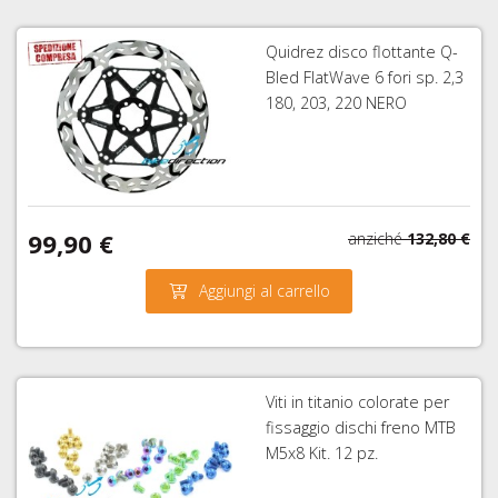
Quidrez disco flottante Q-
Bled FlatWave 6 fori sp. 2,3
180, 203, 220 NERO
99,90 €
anziché
132,80 €
Aggiungi al carrello
Viti in titanio colorate per
fissaggio dischi freno MTB
M5x8 Kit. 12 pz.