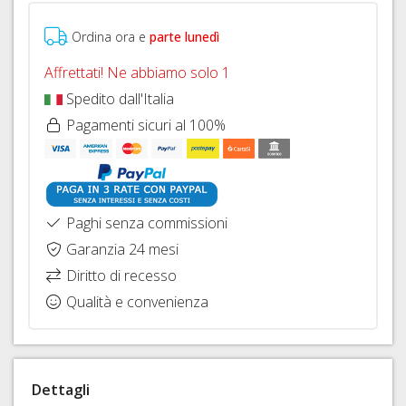
FISSAGGIO
FRENI
26"
HOPE
IDRAULICI
CAVI
Ordina ora e
parte lunedì
COPERTONI
FRENI
E
E
Affrettati! Ne abbiamo solo 1
BRAKING
GUAINE
CAMERE
CAMBIO
Spedito dall'Italia
D'ARIA
DERAGLIATORE
Pagamenti sicuri al 100%
27,5"
E
ACCESSORI
COPERTONI
E
CAMERE
D'ARIA
Paghi senza commissioni
29ER
Garanzia 24 mesi
SIGILLANTI
Diritto di recesso
TRASFORMAZIONE
Qualità e convenienza
TUBELESS,
VALVOLE
E
ACCESSORI
Dettagli
SGANCI