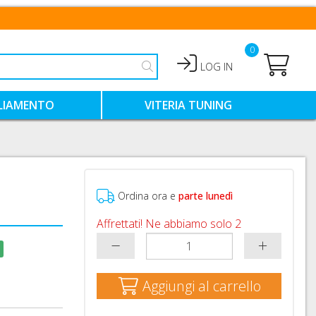
0
LOG IN
LIAMENTO
VITERIA TUNING
HIALI
VITI TITANIO
VITI ERGAL COLORATE
NTIMO TECNICO
VITI ACCIAIO COLORATE
Ordina ora e
parte lunedì
Affrettati! Ne abbiamo solo 2
Aggiungi al carrello