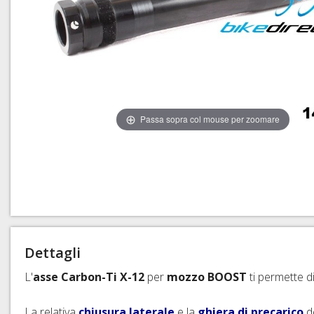
CAVI E GUAINE CAMB
COPERTONI E CAMERE
CAVI, GUAINE E ACC
COPERTONI E CAMERE 
TUBI E ACCESSORI FR
COPERTONI E CAMERE
SIGILLANTI TRASFOR
Passa sopra col mouse per zoomare
SGANCI RAPIDI E PE
Dettagli
L'
asse Carbon-Ti X-12
per
mozzo
BOOST
ti permette d
La relativa
chiusura laterale
e la
ghiera di precarico
de