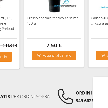
tti (BPS)
Grasso speciale tecnico finissimo
Carbon-Ti 
re e
150 gr.
chiusura a
g Preload
7,50 €
ché
14,01 €
Aggiungi al carrello
rello
ORDINI TELEF
ATIS
PER ORDINI SOPRA
349 6626752
AN