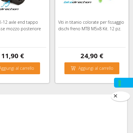
X-12 axle end tappo
Viti in titanio colorate per fissaggio
sse mozzo posteriore
dischi freno MTB M5x8 Kit. 12 pz.
11,90 €
24,90 €
Aggiungi al carrello
Aggiungi al carrello
ONICI
CONTATTACI AL
CHE VIA WHATSAPP