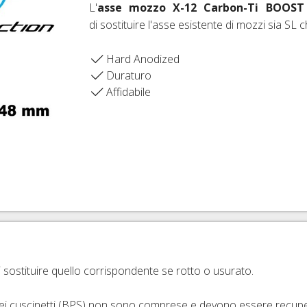
L'
asse mozzo X-12 Carbon-Ti
BOOST
di sostituire l'asse esistente di mozzi sia SL 
IO DERAGLIATORE E ACCESSORI
 D'ARIA 26"
ESSORI FRENI CORSA E MTB
FRENI SRAM AVID
D'ARIA 27,5"
ENI IDRAULICI
FRENI FORMULA
Hard Anodized
Duraturo
 D'ARIA 29ER
FRENI HAYES
Affidabile
MAZIONE TUBELESS, VALVOLE E ACCESSORI
FRENI MAGURA
RNI PASSANTI
FRENI HOPE
FRENI BRAKING
i sostituire quello corrispondente se rotto o usurato.
i cuscinetti (BPS) non sono comprese e devono essere recuper