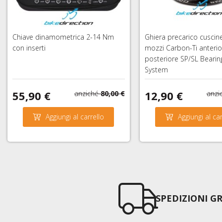
Chiave dinamometrica 2-14 Nm
Ghiera precarico cuscine
con inserti
mozzi Carbon-Ti anterio
posteriore SP/SL Bearin
System
55,90 €
12,90 €
anziché
80,00 €
anzi
Aggiungi al carrello
Aggiungi al car
SPEDIZIONI GR