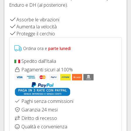
FISSAGGIO
FRENI
Enduro e DH (al posteriore).
26"
HOPE
IDRAULICI
CAVI
COPERTONI
FRENI
E
Assorbe le vibrazioni
E
BRAKING
GUAINE
Aumenta la velocità
CAMERE
CAMBIO
Protegge il cerchio
D'ARIA
DERAGLIATORE
27,5"
E
Ordina ora e
parte lunedì
ACCESSORI
COPERTONI
E
Spedito dall'Italia
CAMERE
Pagamenti sicuri al 100%
D'ARIA
29ER
SIGILLANTI
TRASFORMAZIONE
Paghi senza commissioni
TUBELESS,
VALVOLE
Garanzia 24 mesi
E
Diritto di recesso
ACCESSORI
Qualità e convenienza
SGANCI