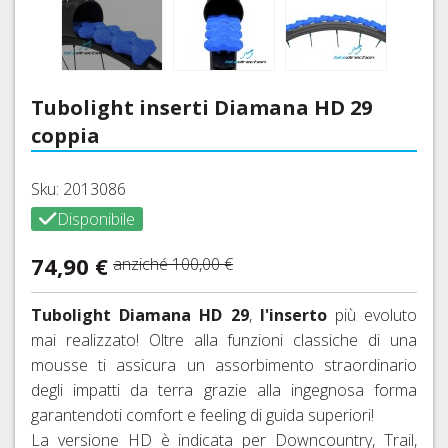
INTIMO
MANOPOLE
MTB
CARTUCCE
BORRACCE
VITI
FRENO
TRASFORMAZIONE
TECNICO
E
27,5
CO2
E
ACCIAIO
E
NASTRI
E
E
PORTABORRACCE
CATENE
DOPOGARA
COLORATE
ADATTATORI
MANUBRIO
29ER
ACCESSORI
E
PROTEZIONI
PASTIGLIE
FALSEMAGLIE
Indietro
Tubolight inserti Diamana HD 29
RUOTE
TELAIO,
FRENI
CORSA,
coppia
BATTICATENA
FRENI
COMANDI
A
GRAVEL,
SHIMANO
CAMBIO
DISCO
BORSE,
CICLOCROSS
E
Sku: 2013086
BORSELLI,
FRENI
CAVI,
DERAGLIATORE
COPERTONI,
TELI,
SRAM
Disponibile
GUAINE
TUBOLARI
CUSTODIE
AVID
GUARNITURE,
E
E
74,90 €
MOVIMENTI
anziché
100,00 €
ACCESSORI
FRENI
CAMERE
CENTRALI
FRENI
FORMULA
CORSA,
E
CORSA
Tubolight Diamana HD 29
,
l'inserto
più evoluto
GRAVEL,
ACCESSORI
FRENI
E
mai realizzato! Oltre alla funzioni classiche di una
CICLOCROSS
HAYES
MTB
CORONE,
mousse ti assicura un assorbimento straordinario
COPERTONI
SPIDER,
degli impatti da terra grazie alla ingegnosa forma
FRENI
TUBI
E
BUSSOLE
MAGURA
E
garantendoti comfort e feeling di guida superiori!
CAMERE
DI
ACCESSORI
La versione HD è indicata per Downcountry, Trail,
D'ARIA
FRENI