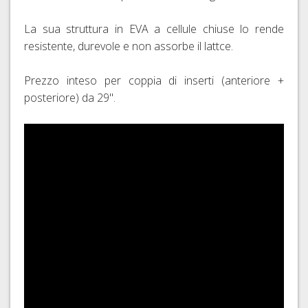
La sua struttura in EVA a cellule chiuse lo rende
resistente, durevole e non assorbe il lattce.
Prezzo inteso per coppia di inserti (anteriore +
posteriore) da 29".