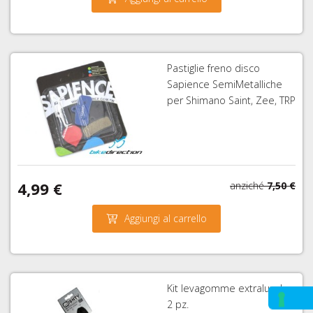
Pastiglie freno disco
Sapience SemiMetalliche
per Shimano Saint, Zee, TRP
4,99 €
anziché
7,50 €
Aggiungi al carrello
Kit levagomme extralunghe
2 pz.