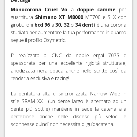
RAPIDI
Monocorona Cruel Vo
a
doppie camme
per
E
guarnitura
Shimano XT M8000
MT700 e SLX con
PERNI
girobulloni
bcd 96
a
30, 32
o
34 denti
è una corona
PASSANTI
studiata per aumentare la tua performance in quanto
segue il profilo Osymetric.
E’ realizzata al CNC da nobile ergal 7075 e
spessorata per una eccellente rigidità strutturale,
anodizzata nera opaca anche nelle scritte così da
renderla esclusiva e racing!
La dentatura alta e sincronizzata Narrow Wide in
stile SRAM XX1 (un dente largo è alternato ad un
dente più sottile) mantiene in sede la catena alla
perfezione anche nelle discese più veloci e
sconnesse quindi non necessita di guidacatena.