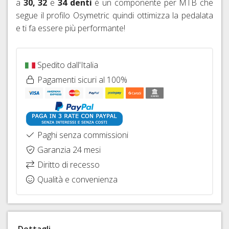
FISSAGGIO
a
30, 32
e
34 denti
è un componente per MTB che
FRENI
26"
HOPE
segue il profilo Osymetric quindi ottimizza la pedalata
IDRAULICI
CAVI
COPERTONI
e ti fa essere più performante!
FRENI
E
E
BRAKING
GUAINE
CAMERE
CAMBIO
D'ARIA
Spedito dall'Italia
DERAGLIATORE
27,5"
E
Pagamenti sicuri al 100%
ACCESSORI
COPERTONI
E
CAMERE
D'ARIA
Paghi senza commissioni
29ER
Garanzia 24 mesi
SIGILLANTI
Diritto di recesso
TRASFORMAZIONE
TUBELESS,
Qualità e convenienza
VALVOLE
E
ACCESSORI
Dettagli
SGANCI