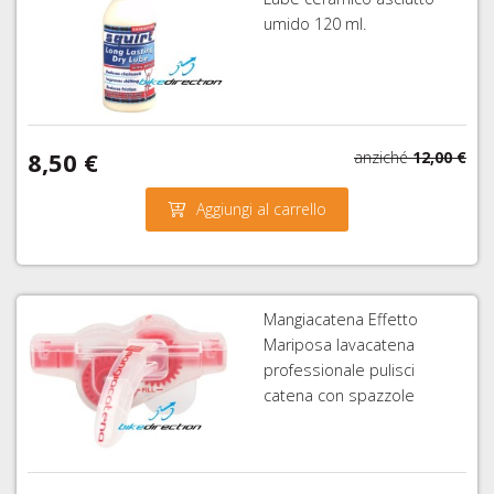
umido 120 ml.
8,50 €
anziché
12,00 €
Aggiungi al carrello
Mangiacatena Effetto
Mariposa lavacatena
professionale pulisci
catena con spazzole