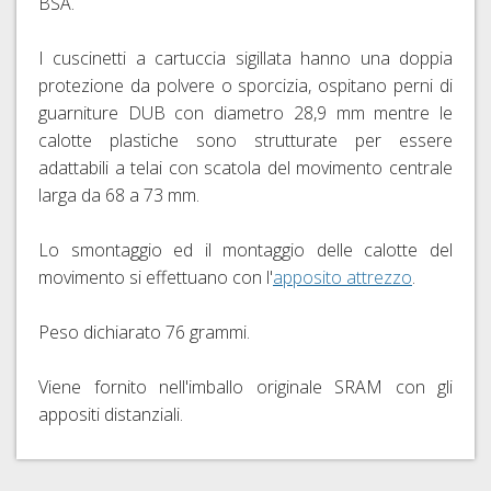
BSA.
RAPIDI
E
I cuscinetti a cartuccia sigillata hanno una doppia
PERNI
protezione da polvere o sporcizia, ospitano perni di
PASSANTI
guarniture DUB con diametro 28,9 mm mentre le
calotte plastiche sono strutturate per essere
adattabili a telai con scatola del movimento centrale
larga da 68 a 73 mm.
Lo smontaggio ed il montaggio delle calotte del
movimento si effettuano con l'
apposito attrezzo
.
Peso dichiarato 76 grammi.
Viene fornito nell'imballo originale SRAM con gli
appositi distanziali.