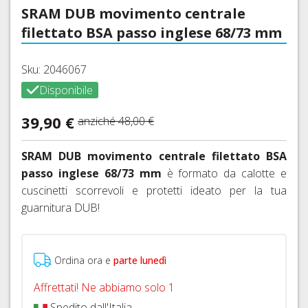
INTIMO
MANOPOLE
MTB
CARTUCCE
BORRACCE
SRAM DUB movimento centrale
VITI
FRENO
TRASFORMAZIONE
TECNICO
E
27,5
CO2
E
ACCIAIO
E
filettato BSA passo inglese 68/73 mm
NASTRI
E
E
PORTABORRACCE
CATENE
DOPOGARA
COLORATE
ADATTATORI
MANUBRIO
29ER
ACCESSORI
E
PROTEZIONI
PASTIGLIE
Sku: 2046067
FALSEMAGLIE
Indietro
RUOTE
TELAIO,
FRENI
CORSA,
Disponibile
BATTICATENA
FRENI
COMANDI
A
GRAVEL,
SHIMANO
CAMBIO
DISCO
BORSE,
39,90 €
CICLOCROSS
anziché
48,00 €
E
BORSELLI,
FRENI
CAVI,
DERAGLIATORE
COPERTONI,
TELI,
SRAM
GUAINE
SRAM DUB movimento centrale filettato BSA
TUBOLARI
CUSTODIE
AVID
GUARNITURE,
E
passo inglese 68/73 mm
è formato da calotte e
E
MOVIMENTI
ACCESSORI
FRENI
CAMERE
cuscinetti scorrevoli e protetti ideato per la tua
CENTRALI
FRENI
FORMULA
CORSA,
guarnitura DUB!
E
CORSA
GRAVEL,
ACCESSORI
FRENI
E
CICLOCROSS
HAYES
MTB
CORONE,
COPERTONI
Ordina ora e
parte lunedì
SPIDER,
FRENI
TUBI
E
BUSSOLE
MAGURA
E
Affrettati! Ne abbiamo solo 1
CAMERE
DI
ACCESSORI
D'ARIA
Spedito dall'Italia
FRENI