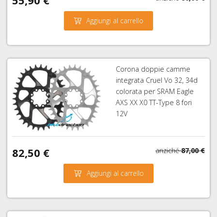
55,90 €
Aggiungi al carrello
Corona doppie camme
integrata Cruel Vo 32, 34d
colorata per SRAM Eagle
AXS XX X0 TT-Type 8 fori
12V
82,50 €
anziché
87,00 €
Aggiungi al carrello