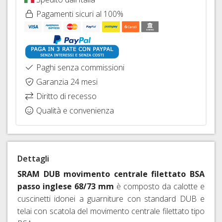
FISSAGGIO
FRENI
26"
HOPE
Pagamenti sicuri al 100%
IDRAULICI
CAVI
COPERTONI
FRENI
E
E
BRAKING
GUAINE
CAMERE
CAMBIO
D'ARIA
DERAGLIATORE
Paghi senza commissioni
27,5"
E
Garanzia 24 mesi
ACCESSORI
COPERTONI
Diritto di recesso
E
CAMERE
Qualità e convenienza
D'ARIA
29ER
SIGILLANTI
Dettagli
TRASFORMAZIONE
TUBELESS,
SRAM DUB movimento centrale filettato BSA
VALVOLE
passo inglese 68/73 mm
è composto da calotte e
E
cuscinetti idonei a guarniture con standard DUB e
ACCESSORI
telai con scatola del movimento centrale filettato tipo
SGANCI