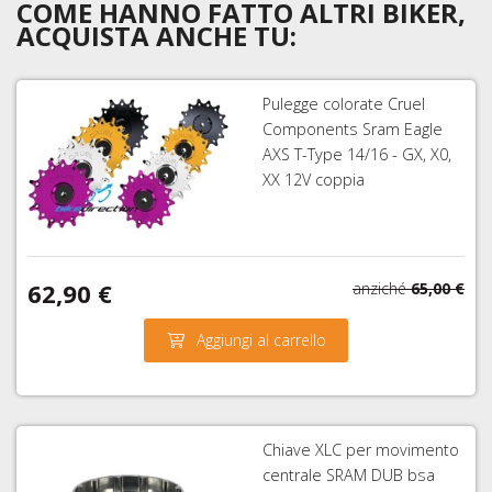
COME HANNO FATTO ALTRI BIKER,
ACQUISTA ANCHE TU:
Pulegge colorate Cruel
Components Sram Eagle
AXS T-Type 14/16 - GX, X0,
XX 12V coppia
62,90 €
anziché
65,00 €
Aggiungi al carrello
Chiave XLC per movimento
centrale SRAM DUB bsa