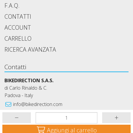
F.A.Q.
CONTATTI
ACCOUNT
CARRELLO
RICERCA AVANZATA
Contatti
BIKEDIRECTION S.A.S.
di Carlo Rinaldo & C.
Padova - Italy
info@bikedirection.com
+39 349 6626752
lun.-ven. 9:00-12:30 e 14:00-18:00
Aggiungi al carrello
BIKE DIRECTION © 2026 - IL TUO NEGOZIO DI COMPONENTI E