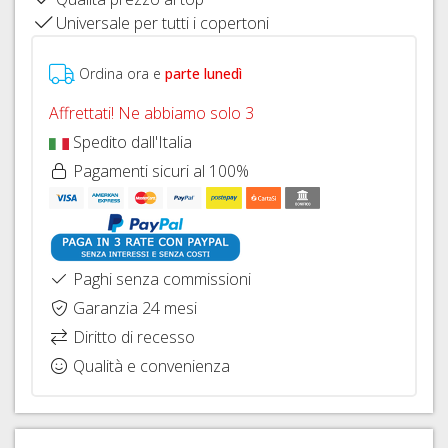
FISSAGGIO
FRENI
26"
Universale per tutti i copertoni
HOPE
IDRAULICI
CAVI
COPERTONI
FRENI
E
Ordina ora e
parte lunedì
E
BRAKING
GUAINE
CAMERE
CAMBIO
Affrettati! Ne abbiamo solo 3
D'ARIA
DERAGLIATORE
Spedito dall'Italia
27,5"
E
Pagamenti sicuri al 100%
ACCESSORI
COPERTONI
E
CAMERE
D'ARIA
29ER
Paghi senza commissioni
SIGILLANTI
Garanzia 24 mesi
TRASFORMAZIONE
Diritto di recesso
TUBELESS,
Qualità e convenienza
VALVOLE
E
ACCESSORI
SGANCI