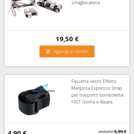
smagliacatena
19,50 €
Aggiungi al carrello
Fascetta velcro Effetto
Mariposa Espresso Strap
per trasporto bomboletta
FAST Gonfia e Ripara
4,90 €
anziché
5,99 €