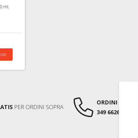
0 ml.
bile
ORDINI TELEF
ATIS
PER ORDINI SOPRA
349 6626752
AN