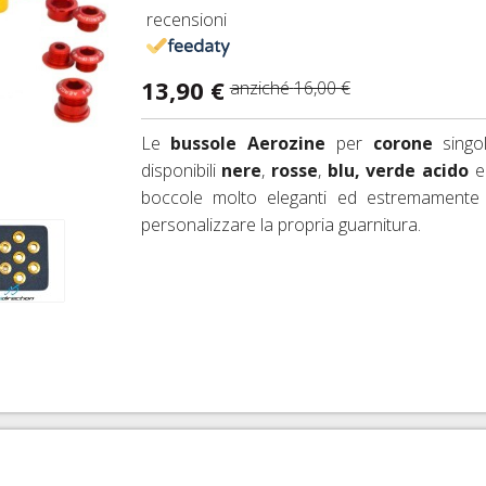
recensioni
IO DERAGLIATORE E ACCESSORI
 D'ARIA 26"
ESSORI FRENI CORSA E MTB
FRENI SRAM AVID
13,90 €
D'ARIA 27,5"
ENI IDRAULICI
anziché
16,00 €
FRENI FORMULA
 D'ARIA 29ER
FRENI HAYES
Le
bussole
Aerozine
per
corone
singo
disponibili
nere
,
rosse
,
blu, verde acido
MAZIONE TUBELESS, VALVOLE E ACCESSORI
FRENI MAGURA
boccole molto eleganti ed estremamente 
RNI PASSANTI
personalizzare la propria guarnitura.
FRENI HOPE
FRENI BRAKING