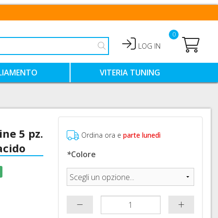
0
LOG IN
LIAMENTO
VITERIA TUNING
HIALI
VITI TITANIO
VITI ERGAL COLORATE
ine 5 pz.
NTIMO TECNICO
VITI ACCIAIO COLORATE
Ordina ora e
parte lunedì
acido
*
Colore