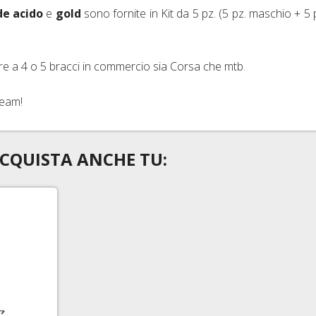
de acido
e
gold
sono fornite in Kit da 5 pz. (5 pz. maschio + 5 
ure a 4 o 5 bracci in commercio sia Corsa che mtb.
team!
CQUISTA ANCHE TU: