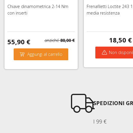
Chiave dinamometrica 2-14 Nm
Frenafiletti Loctite 243 1
con inserti
media resistenza
18,50 €
55,90 €
anziché
80,00 €
Non disponi
Aggiungi al carrello
SPEDIZIONI GR
I 99 €