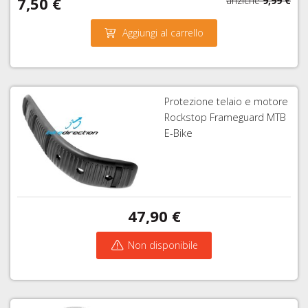
7,50 €
anziché
9,99 €
Aggiungi al carrello
Protezione telaio e motore
Rockstop Frameguard MTB
E-Bike
47,90 €
Non disponibile