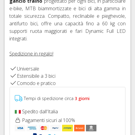
gancio traino
progettato per ogni bici, in particolare
FISSAGGIO
FRENI
26"
HOPE
e-bike, MTB biammortizzate e bici di alta gamma in
IDRAULICI
CAVI
totale sicurezza. Compatto, reclinabile e pieghevole,
COPERTONI
FRENI
E
E
antifurto bici, offre una capacità fino a 60 kg con
BRAKING
GUAINE
CAMERE
supporti ruota maggiorati e fari Dynamic Full LED
CAMBIO
D'ARIA
integrati.
DERAGLIATORE
27,5"
E
ACCESSORI
Spedizione in regalo!
COPERTONI
E
CAMERE
Universale
D'ARIA
Estensibile a 3 bici
29ER
Comodo e pratico
SIGILLANTI
TRASFORMAZIONE
Tempi di spedizione circa
3 giorni
TUBELESS,
VALVOLE
Spedito dall'Italia
E
Pagamenti sicuri al 100%
ACCESSORI
SGANCI