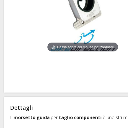
CAVI E GUAINE CAMB
COPERTONI E CAMERE
CAVI, GUAINE E ACC
COPERTONI E CAMERE 
TUBI E ACCESSORI FR
COPERTONI E CAMERE
SIGILLANTI TRASFOR
Passa sopra col mouse per zoomare
SGANCI RAPIDI E PE
Dettagli
Il
morsetto
guida
per
taglio componenti
è uno strumen