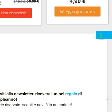
4,90 €
€
anziché
50,00 €
Aggiungi al carrello
Non disponibile
ONICI
CONTATTACI AL
CHE VIA WHATSAPP
Contatti
BIKEDIRECTION S.A.S.