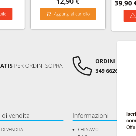
12,90 €
39,90 
bile
Aggiungi al carrello
ORDINI TELEF
ATIS
PER ORDINI SOPRA
349 6626752
AN
 di vendita
Informazioni
 DI VENDITA
CHI SIAMO