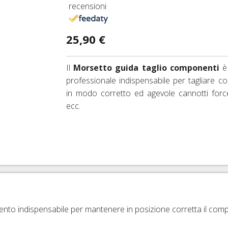
recensioni
IO DERAGLIATORE E ACCESSORI
 D'ARIA 26"
ESSORI FRENI CORSA E MTB
FRENI SRAM AVID
25,90 €
D'ARIA 27,5"
ENI IDRAULICI
FRENI FORMULA
 D'ARIA 29ER
FRENI HAYES
Il
Morsetto
guida taglio componenti
è 
professionale indispensabile per tagliare co
MAZIONE TUBELESS, VALVOLE E ACCESSORI
FRENI MAGURA
in modo corretto ed agevole cannotti force
RNI PASSANTI
FRENI HOPE
ecc.
FRENI BRAKING
to indispensabile per mantenere in posizione corretta il compon