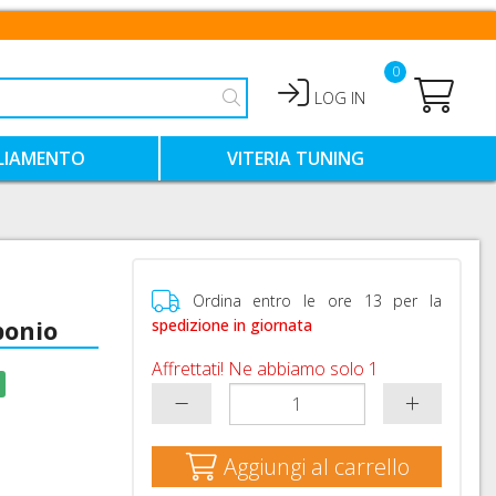
0
LOG IN
LIAMENTO
VITERIA TUNING
HIALI
VITI TITANIO
VITI ERGAL COLORATE
NTIMO TECNICO
VITI ACCIAIO COLORATE
Ordina entro le ore 13 per la
bonio
spedizione in giornata
Affrettati! Ne abbiamo solo 1
Aggiungi al carrello