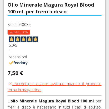
INTIMO
MANOPOLE
MTB
CARTUCCE
BORRACCE
Olio Minerale Magura Royal Blood
VITI
FRENO
TRASFORMAZIONE
TECNICO
E
27,5
CO2
E
ACCIAIO
E
100 ml. per freni a disco
NASTRI
E
E
PORTABORRACCE
CATENE
DOPOGARA
COLORATE
ADATTATORI
MANUBRIO
29ER
ACCESSORI
E
PROTEZIONI
PASTIGLIE
Sku: 2040039
FALSEMAGLIE
Indietro
RUOTE
TELAIO,
FRENI
CORSA,
Non disponibile
BATTICATENA
FRENI
COMANDI
A
GRAVEL,
SHIMANO
CAMBIO
DISCO
BORSE,
CICLOCROSS
E
5,0
/5
BORSELLI,
FRENI
CAVI,
DERAGLIATORE
1
COPERTONI,
TELI,
SRAM
GUAINE
TUBOLARI
recensioni
CUSTODIE
AVID
GUARNITURE,
E
E
MOVIMENTI
ACCESSORI
FRENI
CAMERE
CENTRALI
FRENI
7,50 €
FORMULA
CORSA,
E
CORSA
GRAVEL,
ACCESSORI
FRENI
E
CICLOCROSS
Accedi per essere avvisato quando il prodotto
HAYES
MTB
CORONE,
torna in magazzino.
COPERTONI
SPIDER,
FRENI
TUBI
E
BUSSOLE
MAGURA
E
L'
olio Minerale Magura Royal Blood 100 ml
per
CAMERE
DI
ACCESSORI
freni a disco è necessario in tutti i casi di spurgo,
D'ARIA
FRENI