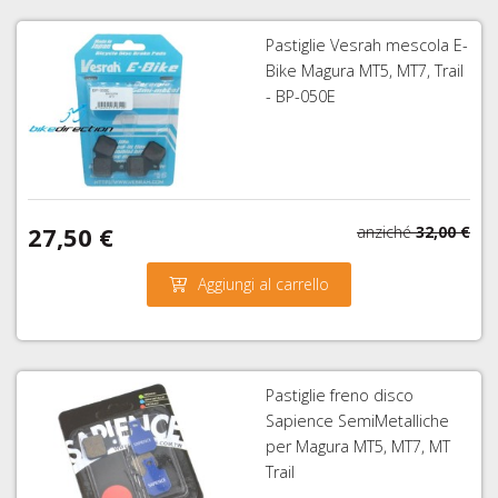
Pastiglie Vesrah mescola E-
Bike Magura MT5, MT7, Trail
- BP-050E
27,50 €
anziché
32,00 €
Aggiungi al carrello
Pastiglie freno disco
Sapience SemiMetalliche
per Magura MT5, MT7, MT
Trail