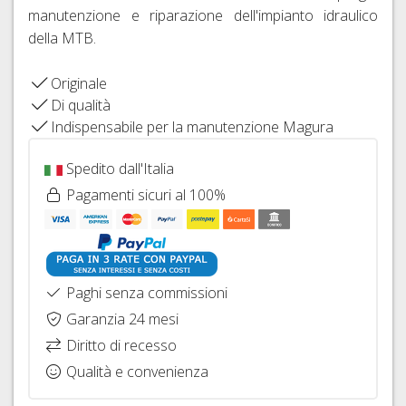
FISSAGGIO
FRENI
manutenzione e riparazione dell'impianto idraulico
26"
HOPE
IDRAULICI
CAVI
della MTB.
COPERTONI
FRENI
E
E
BRAKING
GUAINE
Originale
CAMERE
CAMBIO
Di qualità
D'ARIA
DERAGLIATORE
Indispensabile per la manutenzione Magura
27,5"
E
ACCESSORI
COPERTONI
Spedito dall'Italia
E
Pagamenti sicuri al 100%
CAMERE
D'ARIA
29ER
SIGILLANTI
Paghi senza commissioni
TRASFORMAZIONE
TUBELESS,
Garanzia 24 mesi
VALVOLE
Diritto di recesso
E
Qualità e convenienza
ACCESSORI
SGANCI