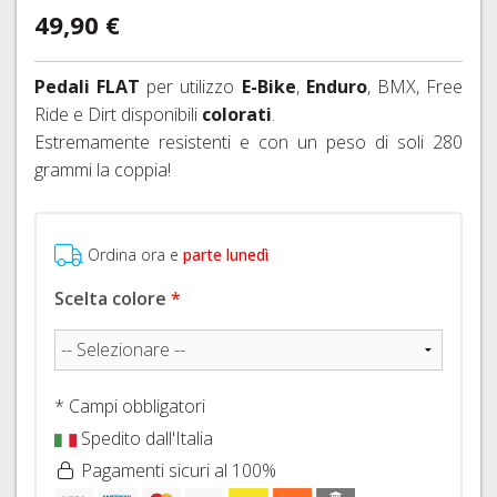
FISSAGGIO
FRENI
49,90 €
26"
HOPE
IDRAULICI
CAVI
COPERTONI
FRENI
E
E
Pedali FLAT
per utilizzo
E-Bike
,
Enduro
, BMX, Free
BRAKING
GUAINE
CAMERE
Ride e Dirt disponibili
colorati
.
CAMBIO
D'ARIA
Estremamente resistenti e con un peso di soli 280
DERAGLIATORE
27,5"
E
grammi la coppia!
ACCESSORI
COPERTONI
E
CAMERE
Ordina ora e
parte lunedì
D'ARIA
29ER
Scelta colore
*
SIGILLANTI
TRASFORMAZIONE
TUBELESS,
* Campi obbligatori
VALVOLE
E
Spedito dall'Italia
ACCESSORI
Pagamenti sicuri al 100%
SGANCI