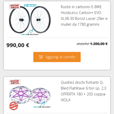
Ruote in carbonio E-BIKE
HookLess Carbon+ EVO
XL38-30 Boost Laser 29er e
mullet da 1780 grammi
990,00 €
anziché
1.200,00 €
Aggiungi al carrello
Quidrez dischi flottanti Q-
Bled FlatWave 6 fori sp. 2,3
OFFERTA 180 + 203 coppia
VIOLA