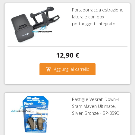
FISSAGGIO
FRENI
26"
HOPE
IDRAULICI
Portaborraccia estrazione
CAVI
COPERTONI
laterale con box
FRENI
E
E
portaoggetti integrato
BRAKING
GUAINE
CAMERE
CAMBIO
D'ARIA
DERAGLIATORE
27,5"
E
ACCESSORI
12,90 €
COPERTONI
E
CAMERE
Aggiungi al carrello
D'ARIA
29ER
SIGILLANTI
TRASFORMAZIONE
Pastiglie Vesrah DownHill
TUBELESS,
Sram Maven Ultimate,
VALVOLE
Silver, Bronze - BP-059DH
E
ACCESSORI
SGANCI