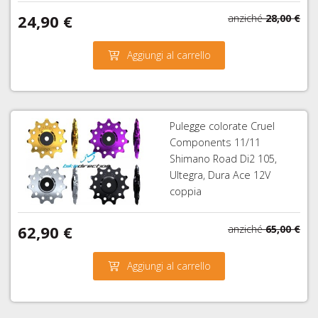
RAPIDI
24,90 €
anziché
28,00 €
E
PERNI
Aggiungi al carrello
PASSANTI
Pulegge colorate Cruel
Components 11/11
Shimano Road Di2 105,
Ultegra, Dura Ace 12V
coppia
62,90 €
anziché
65,00 €
Aggiungi al carrello