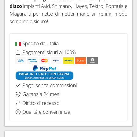
FISSAGGIO
FRENI
26"
disco
impianti Avid, Shimano, Hayes, Tektro, Formula e
HOPE
IDRAULICI
CAVI
Magura ti permette di metter mano ai freni in modo
COPERTONI
FRENI
E
semplice e sicuro!
E
BRAKING
GUAINE
CAMERE
CAMBIO
D'ARIA
DERAGLIATORE
Spedito dall'Italia
27,5"
E
Pagamenti sicuri al 100%
ACCESSORI
COPERTONI
E
CAMERE
D'ARIA
29ER
Paghi senza commissioni
SIGILLANTI
Garanzia 24 mesi
TRASFORMAZIONE
Diritto di recesso
TUBELESS,
Qualità e convenienza
VALVOLE
E
ACCESSORI
SGANCI