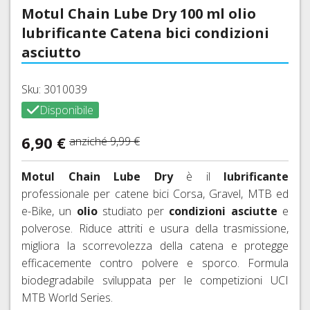
INTIMO
MANOPOLE
MTB
CARTUCCE
BORRACCE
Motul Chain Lube Dry 100 ml olio
VITI
FRENO
TRASFORMAZIONE
TECNICO
E
27,5
CO2
E
ACCIAIO
E
lubrificante Catena bici condizioni
NASTRI
E
E
PORTABORRACCE
CATENE
DOPOGARA
COLORATE
ADATTATORI
MANUBRIO
29ER
asciutto
ACCESSORI
E
PROTEZIONI
PASTIGLIE
FALSEMAGLIE
Indietro
RUOTE
TELAIO,
FRENI
Sku: 3010039
CORSA,
BATTICATENA
FRENI
COMANDI
A
GRAVEL,
Disponibile
SHIMANO
CAMBIO
DISCO
BORSE,
CICLOCROSS
E
BORSELLI,
FRENI
6,90 €
CAVI,
anziché
9,99 €
DERAGLIATORE
COPERTONI,
TELI,
SRAM
GUAINE
TUBOLARI
CUSTODIE
AVID
GUARNITURE,
E
E
Motul Chain Lube Dry
è il
lubrificante
MOVIMENTI
ACCESSORI
FRENI
CAMERE
professionale per catene bici Corsa, Gravel, MTB ed
CENTRALI
FRENI
FORMULA
CORSA,
e-Bike, un
olio
studiato per
condizioni asciutte
e
E
CORSA
GRAVEL,
ACCESSORI
polverose. Riduce attriti e usura della trasmissione,
FRENI
E
CICLOCROSS
migliora la scorrevolezza della catena e protegge
HAYES
MTB
CORONE,
COPERTONI
efficacemente contro polvere e sporco. Formula
SPIDER,
FRENI
TUBI
E
biodegradabile sviluppata per le competizioni UCI
BUSSOLE
MAGURA
E
CAMERE
MTB World Series.
DI
ACCESSORI
D'ARIA
FRENI