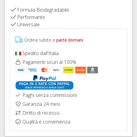
FISSAGGIO
FRENI
26"
HOPE
Formula Biodegradabile
IDRAULICI
CAVI
COPERTONI
Performante
FRENI
E
E
Universale
BRAKING
GUAINE
CAMERE
CAMBIO
D'ARIA
DERAGLIATORE
Ordina subito e
parte domani
27,5"
E
ACCESSORI
Spedito dall'Italia
COPERTONI
E
Pagamenti sicuri al 100%
CAMERE
D'ARIA
29ER
SIGILLANTI
Paghi senza commissioni
TRASFORMAZIONE
Garanzia 24 mesi
TUBELESS,
VALVOLE
Diritto di recesso
E
Qualità e convenienza
ACCESSORI
SGANCI